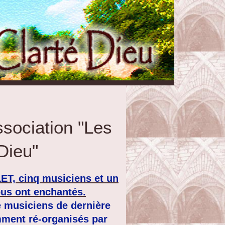
ssociation "Les
Dieu"
ET, cinq musiciens et un
us ont enchantés.
 musiciens de dernière
mment ré-organisés par