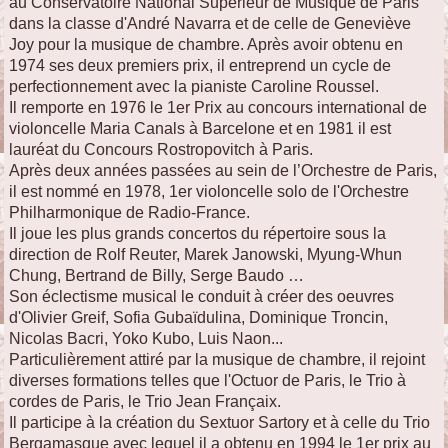
au Conservatoire National Supérieur de Musique de Paris
dans la classe d'André Navarra et de celle de Geneviève
Joy pour la musique de chambre. Après avoir obtenu en
1974 ses deux premiers prix, il entreprend un cycle de
perfectionnement avec la pianiste Caroline Roussel.
Il remporte en 1976 le 1er Prix au concours international de
violoncelle Maria Canals à Barcelone et en 1981 il est
lauréat du Concours Rostropovitch à Paris.
Après deux années passées au sein de l’Orchestre de Paris,
il est nommé en 1978, 1er violoncelle solo de l'Orchestre
Philharmonique de Radio-France.
Il joue les plus grands concertos du répertoire sous la
direction de Rolf Reuter, Marek Janowski, Myung-Whun
Chung, Bertrand de Billy, Serge Baudo …
Son éclectisme musical le conduit à créer des oeuvres
d'Olivier Greif, Sofia Gubaïdulina, Dominique Troncin,
Nicolas Bacri, Yoko Kubo, Luis Naon...
Particulièrement attiré par la musique de chambre, il rejoint
diverses formations telles que l'Octuor de Paris, le Trio à
cordes de Paris, le Trio Jean Françaix.
Il participe à la création du Sextuor Sartory et à celle du Trio
Bergamasque avec lequel il a obtenu en 1994 le 1er prix au