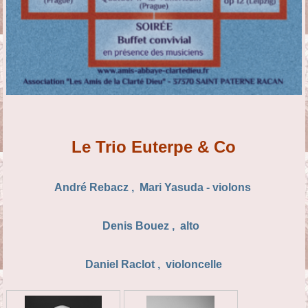
Le Trio Euterpe & Co
André Rebacz , Mari Yasuda - violons
Denis Bouez , alto
Daniel Raclot , violoncelle