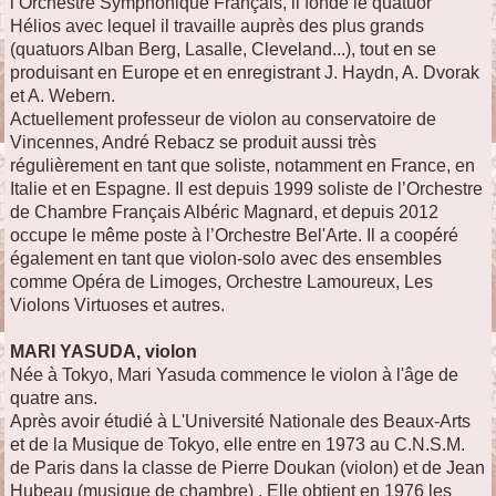
l’Orchestre Symphonique Français, il fonde le quatuor
Hélios avec lequel il travaille auprès des plus grands
(quatuors Alban Berg, Lasalle, Cleveland...), tout en se
produisant en Europe et en enregistrant J. Haydn, A. Dvorak
et A. Webern.
Actuellement professeur de violon au conservatoire de
Vincennes, André Rebacz se produit aussi très
régulièrement en tant que soliste, notamment en France, en
Italie et en Espagne. Il est depuis 1999 soliste de l’Orchestre
de Chambre Français Albéric Magnard, et depuis 2012
occupe le même poste à l’Orchestre Bel'Arte. Il a coopéré
également en tant que violon-solo avec des ensembles
comme Opéra de Limoges, Orchestre Lamoureux, Les
Violons Virtuoses et autres.
MARI YASUDA, violon
Née à Tokyo, Mari Yasuda commence le violon à l'âge de
quatre ans.
Après avoir étudié à L'Université Nationale des Beaux-Arts
et de la Musique de Tokyo, elle entre en 1973 au C.N.S.M.
de Paris dans la classe de Pierre Doukan (violon) et de Jean
Hubeau (musique de chambre) . Elle obtient en 1976 les