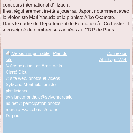
concours international d’Illzach .
Il est régulièrement invité à jouer au Japon, notamment avec
la violoniste Mari Yasuda et la pianiste Aïko Okamoto.
Dans le cadre du Département de Formation à l’Orchestre, il
a enseigné de nombreuses années au CRR de Paris.
Version imprimable
|
Plan du
Connexion
site
Affichage Web
© Association Les Amis de la
Clarté Dieu
© site web, photos et vidéos:
Sylviane Monthulé, artiste-
plasticienne,
sylviane.monthule@sylvemcreatio
ns.net © participation photos:
merci à FX. Lebas, Jérôme
Delpau