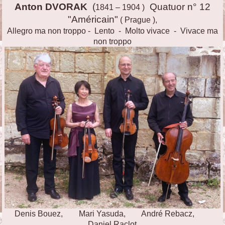
Anton DVORAK
(
Quatuor n° 12
1841 – 1904 )
"Américain"
( Prague ),
Allegro ma non troppo - Lento - Molto vivace - Vivace ma
non troppo
Denis Bouez, Mari Yasuda, André Rebacz,
Daniel Raclot