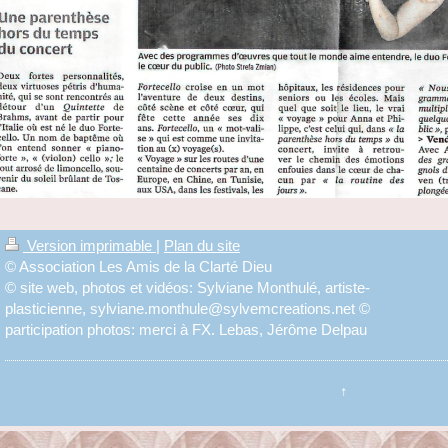
Version imprimable
|
Plan du site
© Association Les Amis de la Clarté Dieu
© site web, photos et vidéos: Sylviane Monthulé, artiste-
plasticienne, sylviane.monthule@sylvemcreations.net ©
participation photos: merci à FX. Lebas, Jérôme Delpau
↑