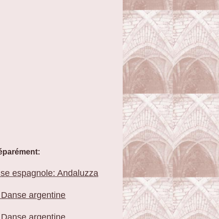
 séparément:
se espagnole: Andaluzza
) Danse argentine
) Danse argentine