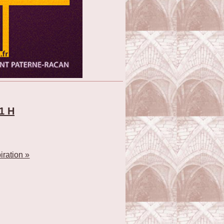
21 H
iration »