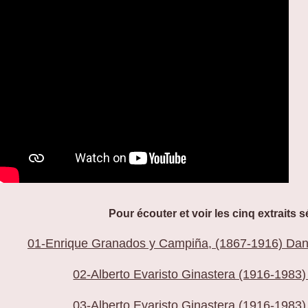
Pour écouter et voir les cinq extraits
01-Enrique Granados y Campiña, (1867-1916) Dan
02-Alberto Evaristo Ginastera (1916-1983
03-Alberto Evaristo Ginastera (1916-1983