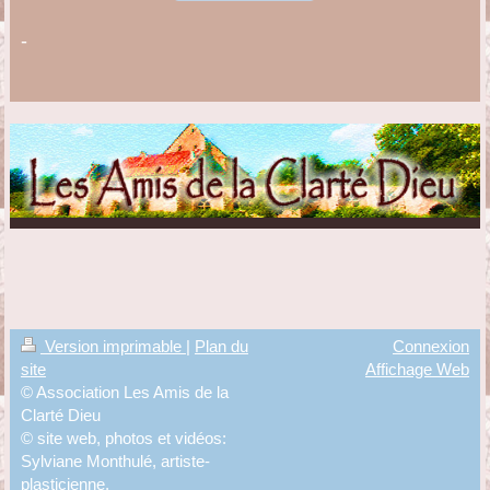
-
Version imprimable
|
Plan du
Connexion
site
Affichage Web
© Association Les Amis de la
Clarté Dieu
© site web, photos et vidéos:
Sylviane Monthulé, artiste-
plasticienne,