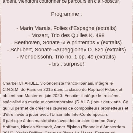
ardent, viendront couronner ce parcours en clair-obscur.
Programme :
- Marin Marais, Folies d’Espagne (extraits)
- Mozart, Trio des Quilles K. 498
- Beethoven, Sonate «Le printemps » (extraits)
- Schubert, Sonate «Arpeggione» D. 821 (extraits)
- Mendelssohn, Trio no. 1 op. 49 (extraits)
- bis : surprise!
Charbel
CHARBEL
, violoncelliste franco-libanais, intègre le
C.N.S.M. de Paris en 2015 dans la classe de Raphaël Pidoux et
obtient son Master en juin 2020. Ensuite, il intègre le troisième
spécialisé en musique contemporaine (D.A.I.C.) pour deux ans. Ce
qui lui permet de créer les œuvres de compositeurs prometteurs et
d’être invité à jouer avec l’Ensemble InterContemporain.
Il participe à des masterclass avec des artistes comme Gary
Hoffman, Nicolas Altstaedt, Anner Bijslma (Biennale d’Amsterdam
2016), Xavier Phillips, Christian Pierre La Marca, Emmanuel