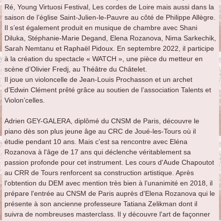
Ré, Young Virtuosi Festival, Les cordes de Loire mais aussi dans la
saison de l’église Saint-Julien-le-Pauvre au côté de Philippe Allègre.
Il s’est également produit en musique de chambre avec Shani
Diluka, Stéphanie-Marie Degand, Elena Rozanova, Nima Sarkechik,
Sarah Nemtanu et Raphaël Pidoux. En septembre 2022, il participe
à la création du spectacle « WATCH », une pièce du metteur en
scène d’Olivier Fredj, au Théâtre du Châtelet.
Il joue un violoncelle de Jean-Louis Prochasson et un archet
d’Edwin Clément prêté grâce au soutien de l’association Talents et
Violon’celles.
Adrien
GEY
-
GALERA
, diplômé du CNSM de Paris, découvre le
piano dès son plus jeune âge au CRC de Joué-les-Tours où il
étudie pendant 10 ans. Mais c'est sa rencontre avec Eléna
Rozanova à l'âge de 17 ans qui déclenche véritablement sa
passion profonde pour cet instrument. Les cours d'Aude Chapoutot
au CRR de Tours renforcent sa construction artistique. Après
l'obtention du DEM avec mention très bien à l’unanimité en 2018, il
prépare l'entrée au CNSM de Paris auprès d'Elena Rozanova qui le
présente à son ancienne professeure Tatiana Zelikman dont il
suivra de nombreuses masterclass. Il y découvre l'art de façonner