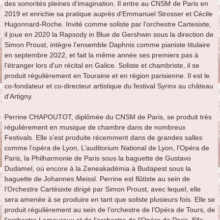
des sonorités pleines d'imagination. Il entre au CNSM de Paris en
2019 et enrichie sa pratique auprès d'Emmanuel Strosser et Cécile
Hugonnard-Roche. Invité comme soliste par l'orchestre Cartesixte,
il joue en 2020 la Rapsody in Blue de Gershwin sous la direction de
Simon Proust, intègre l'ensemble Daphnis comme pianiste titulaire
en septembre 2022, et fait la même année ses premiers pas à
l'étranger lors d'un récital en Galice. Soliste et chambriste, il se
produit régulièrement en Touraine et en région parisienne. Il est le
co-fondateur et co-directeur artistique du festival Syrinx au château
d'Artigny.
Perrine
CHAPOUTOT
, diplômée du CNSM de Paris, se produit très
régulièrement en musique de chambre dans de nombreux
Festivals. Elle s’est produite récemment dans de grandes salles
comme l’opéra de Lyon, L’auditorium National de Lyon, l'Opéra de
Paris, la Philharmonie de Paris sous la baguette de Gustavo
Dudamel, où encore à la Zeneakadémia à Budapest sous la
baguette de Johannes Meissl. Perrine est flûtiste au sein de
l’Orchestre Cartésixte dirigé par Simon Proust, avec lequel, elle
sera amenée à se produire en tant que soliste plusieurs fois. Elle se
produit régulièrement au sein de l’orchestre de l’Opéra de Tours, de
l'orchestre Lamoureux et de l'orchestre de l'Opéra de Paris. Elle