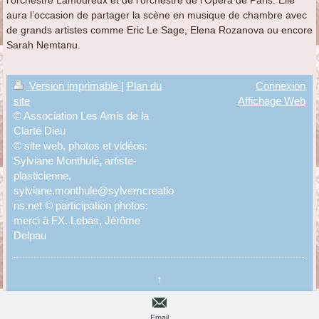
aura l’occasion de partager la scène en musique de chambre avec
de grands artistes comme Eric Le Sage, Elena Rozanova ou encore
Sarah Nemtanu.
Version imprimable
|
Plan du
Connexion
site
Affichage Web
© Association Les Amis de la
Clarté Dieu
© site web, photos et vidéos:
Sylviane Monthulé, artiste-
plasticienne,
sylviane.monthule@sylvemcreatio
ns.net © participation photos:
merci à FX. Lebas, Jérôme
Delpau
↑
Email