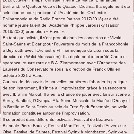
Bertrand, le Quatuor Voce et le Quatuor Diotima. Il a également été
sélectionné pour participer à l’Académie de l’Orchestre
Philharmonique de Radio France (saison 2017/2018) et a été
nommé jeune talent de l’Académie Philippe Jaroussky (saison
2019/2020) promotion « Ravel ».
En tant que soliste, il s’est produit dans les concertos de Vivaldi,
Saint-Saëns et Elgar (pour l’ouverture du mois de la Francophonie
à Beyrouth avec l’Orchestre Philharmonique du Liban sous la
direction de Walid Moussalem). Il a également interprété Canto di
sperenza, œuvre rare de B.A. Zimmermann avec l’Orchestre des
Lauréats du Conservatoire sous la direction de Franck Ollu en
octobre 2021 à Paris.
Curieux de découvrir de nouvelles manières d’aborder la pratique
de son instrument, il s’initie à l’improvisation grâce à sa rencontre
avec Ibrahim Malouf. Il a eu la chance de jouer avec lui sur scène à
Bercy, Baalbek, l’Olympia. A la Seine Musicale, le Musée d’Orsay et
la Basilique Saint-Denis au sein du Free Spirit Ensemble, nouvelle
formation constituée autour de l’improvisation.
Il se produit dans différents festivals : Festival de Beauvais,
Biennale Pierre Boulez, Festival ManiFeste, Festival d’Auvers-sur-
Oise, Festival de Saintes, Festival Syrinx à Montbazon, Syrinx-en-